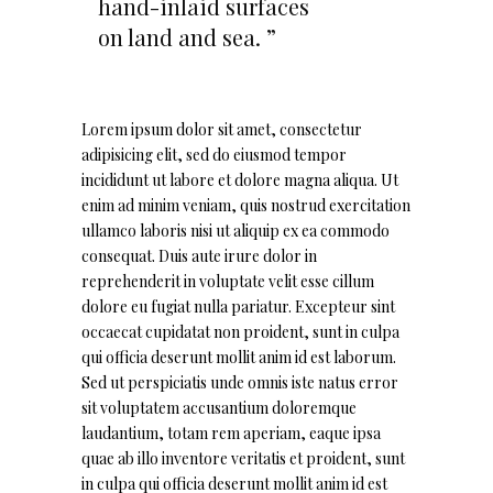
hand-inlaid surfaces
on land and sea. ”
Lorem ipsum dolor sit amet, consectetur
adipisicing elit, sed do eiusmod tempor
incididunt ut labore et dolore magna aliqua. Ut
enim ad minim veniam, quis nostrud exercitation
ullamco laboris nisi ut aliquip ex ea commodo
consequat. Duis aute irure dolor in
reprehenderit in voluptate velit esse cillum
dolore eu fugiat nulla pariatur. Excepteur sint
occaecat cupidatat non proident, sunt in culpa
qui officia deserunt mollit anim id est laborum.
Sed ut perspiciatis unde omnis iste natus error
sit voluptatem accusantium doloremque
laudantium, totam rem aperiam, eaque ipsa
quae ab illo inventore veritatis et proident, sunt
in culpa qui officia deserunt mollit anim id est