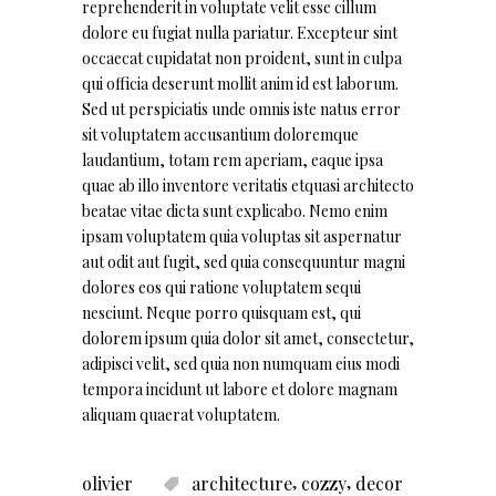
reprehenderit in voluptate velit esse cillum
dolore eu fugiat nulla pariatur. Excepteur sint
occaecat cupidatat non proident, sunt in culpa
qui officia deserunt mollit anim id est laborum.
Sed ut perspiciatis unde omnis iste natus error
sit voluptatem accusantium doloremque
laudantium, totam rem aperiam, eaque ipsa
quae ab illo inventore veritatis etquasi architecto
beatae vitae dicta sunt explicabo. Nemo enim
ipsam voluptatem quia voluptas sit aspernatur
aut odit aut fugit, sed quia consequuntur magni
dolores eos qui ratione voluptatem sequi
nesciunt. Neque porro quisquam est, qui
dolorem ipsum quia dolor sit amet, consectetur,
adipisci velit, sed quia non numquam eius modi
tempora incidunt ut labore et dolore magnam
aliquam quaerat voluptatem.
,
,
olivier
architecture
cozzy
decor