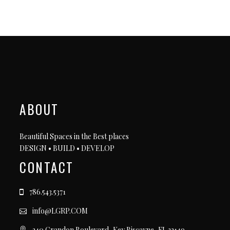
ABOUT
Beautiful Spaces in the Best places
DESIGN • BUILD • DEVELOP
CONTACT
786.543.5371
info@LGRP.COM
240 Crandon Boulevard, Key Biscayne, FL 33149