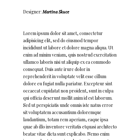
Designer:
Martina Skuce
Lorem ipsum dolor sit amet, consectetur
adipisicing elit, sed do eiusmod tempor
incididunt ut labore et dolore magna aliqua. Ut
enim ad minim veniam, quis nostrud exercitation
ullamco laboris nisi ut aliquip ex ea commodo
consequat. Duis aute irure dolor in
reprehenderit in voluptate velit esse cillum
dolore eu fugiat nulla pariatur. Excepteur sint
occaecat cupidatat non proident, sunt in culpa
qui officia deserunt mollit anim id est laborum.
Sed ut perspiciatis unde omnis iste natus error
sit voluptatem accusantium doloremque
laudantium, totam rem aperiam, eaque ipsa
quae ab illo inventore veritatis etquasi architecto
beatae vitae dicta sunt explicabo. Nemo enim