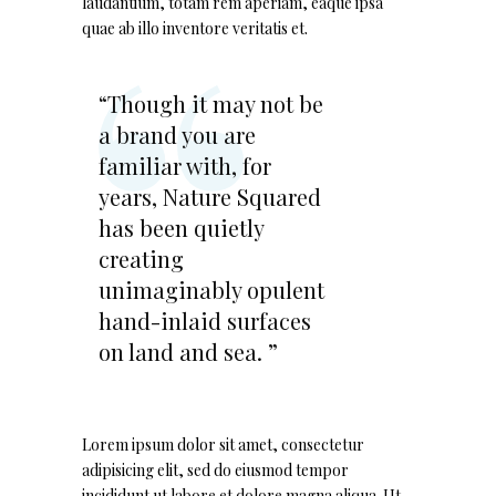
laudantium, totam rem aperiam, eaque ipsa
quae ab illo inventore veritatis et.
“Though it may not be
a brand you are
familiar with, for
years, Nature Squared
has been quietly
creating
unimaginably opulent
hand-inlaid surfaces
on land and sea. ”
Lorem ipsum dolor sit amet, consectetur
adipisicing elit, sed do eiusmod tempor
incididunt ut labore et dolore magna aliqua. Ut